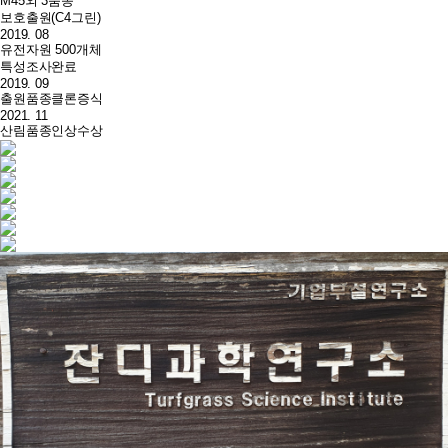
M45외 3품종
보호출원(C4그린)
2019. 08
유전자원 500개체
특성조사완료
2019. 09
출원품종클론증식
2021. 11
산림품종인상수상