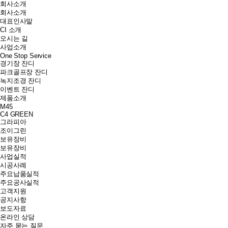
회사소개
회사소개
대표인사말
CI 소개
오시는 길
사업소개
One Stop Service
경기장 잔디
파크골프장 잔디
녹지조경 잔디
이벤트 잔디
제품소개
M45
C4 GREEN
그라피아
조이그린
보유장비
보유장비
사업실적
시공사례
주요납품실적
주요공사실적
고객지원
공지사항
보도자료
온라인 상담
자주 묻는 질문